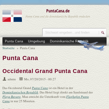
Direkt zum Inhalt
PuntaCana.de
Punta Cana und die dominikanische Republik entdecken
Suche
Suchformular
Punta Cana
Umgebung
Dominikanische Republik
Startseite
»
Punta Cana
Ausflüge
Wetter
% Angebote
Punta Cana
Occidental Grand Punta Cana
admin
Mo, 07/20/2015 - 00:27
Das Occidental Grand
Punta Cana
ist ein Hotel in der
Dominikanischen Republik
. Das Hotel liegt direkt am Sandstrand der
Playa Bavaro
. Man erreicht die Unterkunft vom
Flughafen Punta
Cana
in nur 25 Minuten.