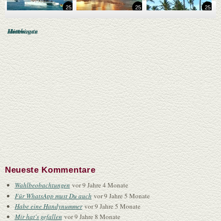
25
25
25
Lastminute
Hotels
Mietwagen
Neueste Kommentare
Wahlbeobachtungen
vor 9 Jahre 4 Monate
Für WhatsApp must Du auch
vor 9 Jahre 5 Monate
Habe eine Handynummer
vor 9 Jahre 5 Monate
Mir hat's gefallen
vor 9 Jahre 8 Monate