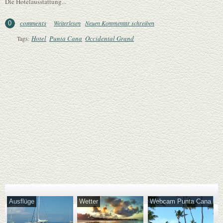
Die Hotelausstattung...
comments
Weiterlesen
über Occidental Grand Punta Cana
Neuen Kommentar schreiben
0
Hotel
Punta Cana
Occidental Grand
Tags:
Ausflüge
Wetter
Webcam Punta Cana