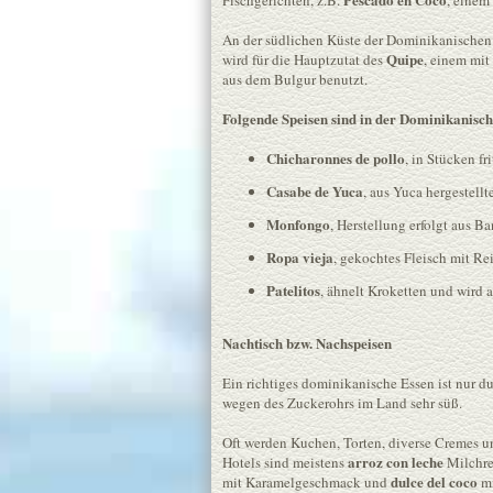
Fischgerichten, z.B.
, einem
An der südlichen Küste der Dominikanischen 
Quipe
wird für die Hauptzutat des
, einem mi
aus dem Bulgur benutzt.
Folgende Speisen sind in der Dominikanisch
Chicharonnes de pollo
, in Stücken fr
Casabe de Yuca
, aus Yuca hergestellt
Monfongo
, Herstellung erfolgt aus B
Ropa vieja
, gekochtes Fleisch mit Re
Patelitos
, ähnelt Kroketten und wird a
Nachtisch bzw. Nachspeisen
Ein richtiges dominikanische Essen ist nur d
wegen des Zuckerohrs im Land sehr süß.
Oft werden Kuchen, Torten, diverse Cremes und
arroz con leche
Hotels sind meistens
Milchre
dulce del coco
mit Karamelgeschmack und
mi