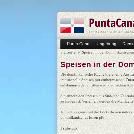
Direkt zum Inhalt
PuntaCan
Punta Cana und die dominikani
Punta Cana
Umgebung
Domin
Startseite
»
Speisen in der Dominikanische
Speisen in der Do
Die dominikanische Küche bietet eine Auswah
traditionelle Speisen mit einheimischen Zut
entstammen der antillen und kreolischen Küc
Sie ähneln den Speisen aus Süd- und Zentrala
zu finden ist. Verfeinert werden die Mahlzei
Je nach Region sind die Leckerbissen untersch
dominikanisches Essen gibt.
Frühstück