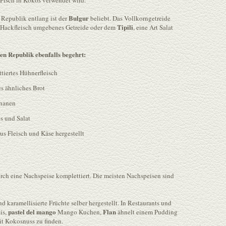
 Fisch in Kokos verwendet wird.
Bulgur
Republik entlang ist der
beliebt. Das Vollkorngetreide
Tipili
t Hackfleisch umgebenes Getreide oder dem
, eine Art Salat
en Republik ebenfalls begehrt:
ittiertes Hühnerfleisch
es ähnliches Brot
ananen
is und Salat
us Fleisch und Käse hergestellt
urch eine Nachspeise komplettiert. Die meisten Nachspeisen sind
 karamellisierte Früchte selber hergestellt. In Restaurants und
pastel del mango
Flan
is,
Mango Kuchen,
ähnelt einem Pudding
t Kokosnuss zu finden.