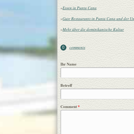
»
Essen in Punta Cana
»
Gute Restaurants in Punta Cana und der 
»
Mehr über die dominikanische Kultur
comments
0
Ihr Name
Betreff
Comment
*