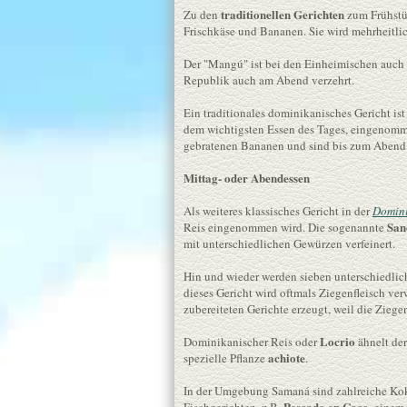
traditionellen Gerichten
Zu den
zum Frühstüc
Frischkäse und Bananen. Sie wird mehrheitlich
Der "Mangú" ist bei den Einheimischen auch
Republik auch am Abend verzehrt.
Ein traditionales dominikanisches Gericht ist
dem wichtigsten Essen des Tages, eingenomme
gebratenen Bananen und sind bis zum Abend e
Mittag- oder Abendessen
Als weiteres klassisches Gericht in der
Domini
San
Reis eingenommen wird. Die sogenannte
mit unterschiedlichen Gewürzen verfeinert.
Hin und wieder werden sieben unterschiedlich
dieses Gericht wird oftmals Ziegenfleisch ver
zubereiteten Gerichte erzeugt, weil die Zieg
Locrio
Dominikanischer Reis oder
ähnelt der
achiote
spezielle Pflanze
.
In der Umgebung Samaná sind zahlreiche Koko
Pescado en Coco