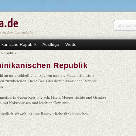
a.de
Suche
Suchfor
sche Republik entdecken
ikanische Republik
Ausflüge
Wetter
n Republik
minikanischen Republik
l an unterschiedlichen Speisen und die Frauen sind stolz,
aten zuzubereiten. Diese Basis der dominikanischen Rezepte
he.
merika, in denen Reis, Fleisch, Fisch, Meeresfrüchte und Gemüse
ten mit Kokosnüssen und leichten Gewürzen.
iedlich, obwohl es eine Basisvorliebe für klassisches